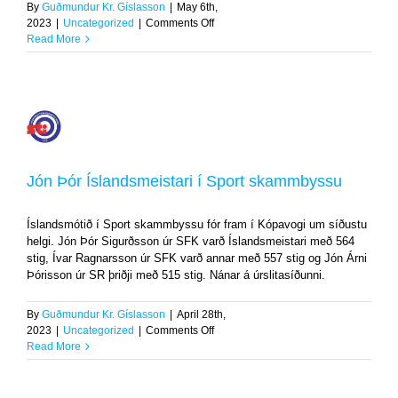
By
Guðmundur Kr. Gíslasson
|
May 6th,
on
2023
|
Uncategorized
|
Comments Off
Ársþing
Read More
ÍSÍ
var
haldið
um
helgina
Jón
Þór
Íslandsmeistari
í
Jón Þór Íslandsmeistari í Sport skammbyssu
Sport
skammbyssu
Íslandsmótið í Sport skammbyssu fór fram í Kópavogi um síðustu
Uncategorized
helgi. Jón Þór Sigurðsson úr SFK varð Íslandsmeistari með 564
stig, Ívar Ragnarsson úr SFK varð annar með 557 stig og Jón Árni
Þórisson úr SR þriðji með 515 stig. Nánar á úrslitasíðunni.
By
Guðmundur Kr. Gíslasson
|
April 28th,
on
2023
|
Uncategorized
|
Comments Off
Jón
Read More
Þór
Íslandsmeistari
í