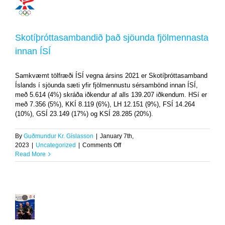
Skotíþróttasambandið
það
sjöunda
fjölmennasta
Skotíþróttasambandið það sjöunda fjölmennasta
innan
innan ÍSÍ
ÍSÍ
Uncategorized
Samkvæmt tölfræði ÍSÍ vegna ársins 2021 er Skotíþróttasamband
Íslands í sjöunda sæti yfir fjölmennustu sérsambönd innan ÍSÍ,
með 5.614 (4%) skráða iðkendur af alls 139.207 iðkendum. HSí er
með 7.356 (5%), KKÍ 8.119 (6%), LH 12.151 (9%), FSÍ 14.264
(10%), GSÍ 23.149 (17%) og KSÍ 28.285 (20%).
By
Guðmundur Kr. Gíslasson
|
January 7th,
on
2023
|
Uncategorized
|
Comments Off
Skotíþróttasambandið
Read More
það
sjöunda
fjölmennasta
innan
ÍSÍ
Skotíþróttafólk