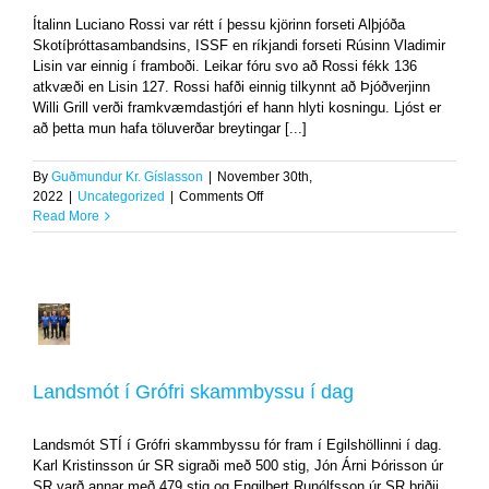
Uncategorized
Ítalinn Luciano Rossi var rétt í þessu kjörinn forseti Alþjóða
Skotíþróttasambandsins, ISSF en ríkjandi forseti Rúsinn Vladimir
Lisin var einnig í framboði. Leikar fóru svo að Rossi fékk 136
atkvæði en Lisin 127. Rossi hafði einnig tilkynnt að Þjóðverjinn
Willi Grill verði framkvæmdastjóri ef hann hlyti kosningu. Ljóst er
að þetta mun hafa töluverðar breytingar [...]
By
Guðmundur Kr. Gíslasson
|
November 30th,
on
2022
|
Uncategorized
|
Comments Off
Luciano
Read More
Rossi
kjörinn
forseti
Alþjóða
Skotíþróttasambandsins,
Landsmót
ISSF
í
Grófri
skammbyssu
Landsmót í Grófri skammbyssu í dag
í
dag
Landsmót STÍ í Grófri skammbyssu fór fram í Egilshöllinni í dag.
Uncategorized
Karl Kristinsson úr SR sigraði með 500 stig, Jón Árni Þórisson úr
SR varð annar með 479 stig og Engilbert Runólfsson úr SR þriðji