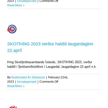
on
2023
|
Uncategorized
|
Comments Off
Smáþjóðaleikarnir
Read More
verða
á
Möltu
2023
SKOTÞING
2023
verður
haldið
SKOTÞING 2023 verður haldið laugardaginn
laugardaginn
22.apríl
22.apríl
Uncategorized
Þing Skotíþróttasambands Íslands, SKOTÞING 2023, verður
haldið í Íþróttamiðstöðinni í Laugardal, laugardaginn 22.apríl n.k.
By
Guðmundur Kr. Gíslasson
|
February 22nd,
on
2023
|
Uncategorized
|
Comments Off
SKOTÞING
Read More
2023
verður
haldið
laugardaginn
22.apríl