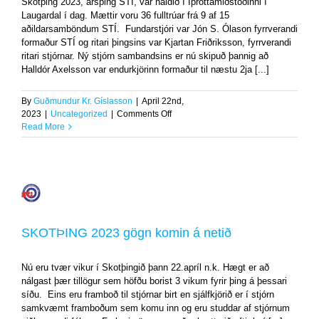
Skotþing 2023, ársþing STÍ, var haldið í Íþróttamiðstöðinni í
Laugardal í dag. Mættir voru 36 fulltrúar frá 9 af 15
aðildarsamböndum STÍ. Fundarstjóri var Jón S. Ólason fyrrverandi
formaður STÍ og ritari þingsins var Kjartan Friðriksson, fyrrverandi
ritari stjórnar. Ný stjórn sambandsins er nú skipuð þannig að
Halldór Axelsson var endurkjörinn formaður til næstu 2ja [...]
By
Guðmundur Kr. Gíslasson
|
April 22nd,
on
2023
|
Uncategorized
|
Comments Off
Ársþing
Read More
Skotíþróttasambandsins
fór
fram
í
dag
SKOTÞING
2023
gögn
SKOTÞING 2023 gögn komin á netið
komin
á
netið
Nú eru tvær vikur í Skotþingið þann 22.apríl n.k. Hægt er að
Uncategorized
nálgast þær tillögur sem höfðu borist 3 vikum fyrir þing á þessari
síðu. Eins eru framboð til stjórnar birt en sjálfkjörið er í stjórn
samkvæmt framboðum sem komu inn og eru studdar af stjórnum