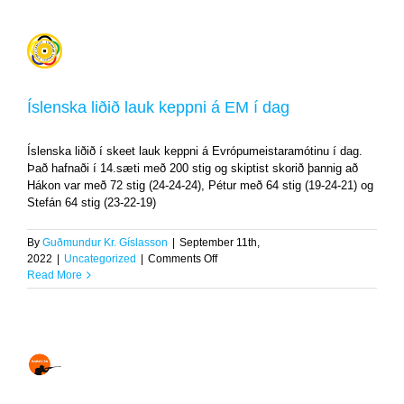
2022-
2023
Íslenska
er
liðið
komin
lauk
keppni
á
Íslenska liðið lauk keppni á EM í dag
EM
í
Íslenska liðið í skeet lauk keppni á Evrópumeistaramótinu í dag.
dag
Það hafnaði í 14.sæti með 200 stig og skiptist skorið þannig að
Uncategorized
Hákon var með 72 stig (24-24-24), Pétur með 64 stig (19-24-21) og
Stefán 64 stig (23-22-19)
By
Guðmundur Kr. Gíslasson
|
September 11th,
on
2022
|
Uncategorized
|
Comments Off
Íslenska
Read More
liðið
lauk
keppni
á
EM
í
Frá
dag
skotfélaginu