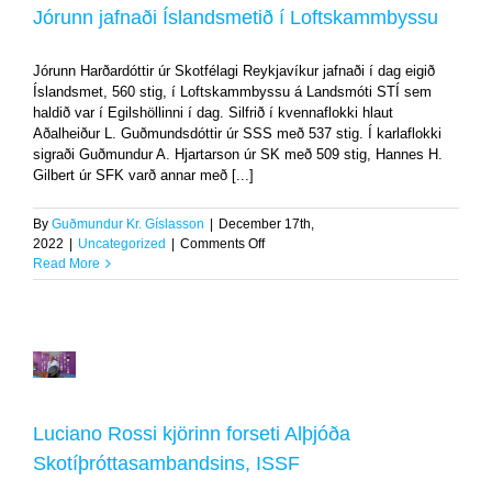
í
Jórunn jafnaði Íslandsmetið í Loftskammbyssu
Loftskammbyssu
Uncategorized
Jórunn Harðardóttir úr Skotfélagi Reykjavíkur jafnaði í dag eigið
Íslandsmet, 560 stig, í Loftskammbyssu á Landsmóti STÍ sem
haldið var í Egilshöllinni í dag. Silfrið í kvennaflokki hlaut
Aðalheiður L. Guðmundsdóttir úr SSS með 537 stig. Í karlaflokki
sigraði Guðmundur A. Hjartarson úr SK með 509 stig, Hannes H.
Gilbert úr SFK varð annar með [...]
By
Guðmundur Kr. Gíslasson
|
December 17th,
on
2022
|
Uncategorized
|
Comments Off
Jórunn
Read More
jafnaði
Íslandsmetið
í
Loftskammbyssu
Luciano
Rossi
kjörinn
forseti
Luciano Rossi kjörinn forseti Alþjóða
Alþjóða
Skotíþróttasambandsins,
Skotíþróttasambandsins, ISSF
ISSF