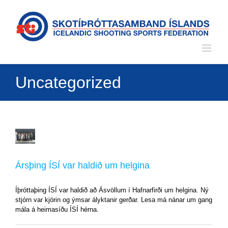
Skip
to
content
Uncategorized
Ársþing
ÍSÍ
var
Ársþing ÍSÍ var haldið um helgina
haldið
um
helgina
Íþróttaþing ÍSÍ var haldið að Ásvöllum í Hafnarfirði um helgina. Ný
Uncategorized
stjórn var kjörin og ýmsar ályktanir gerðar. Lesa má nánar um gang
mála á heimasíðu ÍSÍ hérna.