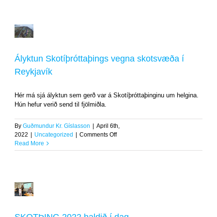
heiðrað
í
dag
af
Ályktun
ÍSÍ
Skotíþróttaþings
vegna
Ályktun Skotíþróttaþings vegna skotsvæða í
skotsvæða
í
Reykjavík
Reykjavík
Uncategorized
Hér má sjá ályktun sem gerð var á Skotíþróttaþinginu um helgina.
Hún hefur verið send til fjölmiðla.
By
Guðmundur Kr. Gíslasson
|
April 6th,
on
2022
|
Uncategorized
|
Comments Off
Ályktun
Read More
Skotíþróttaþings
vegna
skotsvæða
í
Reykjavík
SKOTÞING
2022
haldið