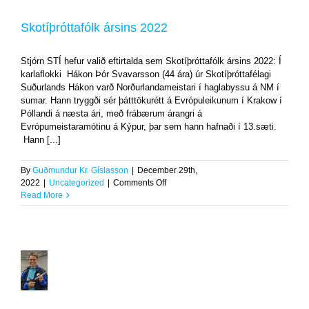
ársins
2022
Skotíþróttafólk ársins 2022
Uncategorized
Stjórn STÍ hefur valið eftirtalda sem Skotíþróttafólk ársins 2022: Í
karlaflokki Hákon Þór Svavarsson (44 ára) úr Skotíþróttafélagi
Suðurlands Hákon varð Norðurlandameistari í haglabyssu á NM í
sumar. Hann tryggði sér þátttökurétt á Evrópuleikunum í Krakow í
Póllandi á næsta ári, með frábærum árangri á
Evrópumeistaramótinu á Kýpur, þar sem hann hafnaði í 13.sæti.
Hann [...]
By
Guðmundur Kr. Gíslasson
|
December 29th,
on
2022
|
Uncategorized
|
Comments Off
Skotíþróttafólk
Read More
ársins
2022
Jórunn
jafnaði
Íslandsmetið