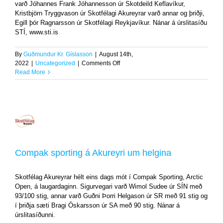
varð Jóhannes Frank Jóhannesson úr Skotdeild Keflavíkur,
Kristbjörn Tryggvason úr Skotfélagi Akureyrar varð annar og þriðji,
Egill þór Ragnarsson úr Skotfélagi Reykjavíkur. Nánar á úrslitasíðu
STÍ, www.sti.is
By
Guðmundur Kr. Gíslasson
|
August 14th,
on
2022
|
Uncategorized
|
Comments Off
Íslandsmótið
Read More
i
Benchrest
á
Húsavík
Compak
sporting
á
Akureyri
Compak sporting á Akureyri um helgina
um
helgina
Skotfélag Akureyrar hélt eins dags mót í Compak Sporting, Arctic
Uncategorized
Open, á laugardaginn. Sigurvegari varð Wimol Sudee úr SÍN með
93/100 stig, annar varð Guðni Þorri Helgason úr SR með 91 stig og
í þriðja sæti Bragi Óskarsson úr SA með 90 stig. Nánar á
úrslitasíðunni.