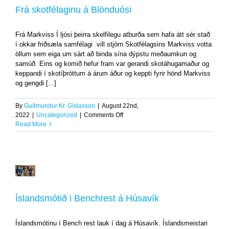
á
Frá skotfélaginu á Blönduósi
Blönduósi
Uncategorized
Frá Markviss Í ljósi þeirra skelfilegu atburða sem hafa átt sér stað
í okkar friðsæla samfélagi vill stjórn Skotfélagsins Markviss votta
öllum sem eiga um sárt að binda sína dýpstu meðaumkun og
samúð. Eins og komið hefur fram var gerandi skotáhugamaður og
keppandi í skotíþróttum á árum áður og keppti fyrir hönd Markviss
og gengdi [...]
By
Guðmundur Kr. Gíslasson
|
August 22nd,
on
2022
|
Uncategorized
|
Comments Off
Frá
Read More
skotfélaginu
á
Blönduósi
Íslandsmótið
i
Benchrest
Íslandsmótið i Benchrest á Húsavík
á
Húsavík
Íslandsmótinu í Bench rest lauk í dag á Húsavík. Íslandsmeistari
Uncategorized