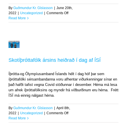
By
Guðmundur Kr. Gíslasson
|
June 20th,
on
2022
|
Uncategorized
|
Comments Off
Compak
Read More
sporting
á
Akureyri
um
Skotíþróttafólk
helgina
ársins
heiðrað
í
Skotíþróttafólk ársins heiðrað í dag af ÍSÍ
dag
af
Íþrótta-og Ólympíusamband Íslands hélt í dag hóf þar sem
ÍSÍ
íþróttafólki sérsambandanna voru afhentar viðurkenningar sínar en
Uncategorized
það hafði tafist vegna Covid stöðunnar í desember. Hérna má lesa
um afrek íþróttafólksins og myndir frá viðburðinum eru hérna. Frétt
ÍSÍ má einnig nálgast hérna.
By
Guðmundur Kr. Gíslasson
|
April 8th,
on
2022
|
Uncategorized
|
Comments Off
Skotíþróttafólk
Read More
ársins