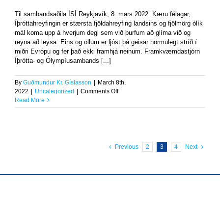
Til sambandsaðila ÍSÍ Reykjavík, 8. mars 2022 Kæru félagar,
Íþróttahreyfingin er stærsta fjöldahreyfing landsins og fjölmörg ólík
mál koma upp á hverjum degi sem við þurfum að glíma við og
reyna að leysa. Eins og öllum er ljóst þá geisar hörmulegt stríð í
miðri Evrópu og fer það ekki framhjá neinum. Framkvæmdastjórn
Íþrótta- og Ólympíusambands [...]
By
Guðmundur Kr. Gíslasson
|
March 8th,
on
2022
|
Uncategorized
|
Comments Off
Frá
Read More
ÍSÍ
Previous
2
3
4
Next