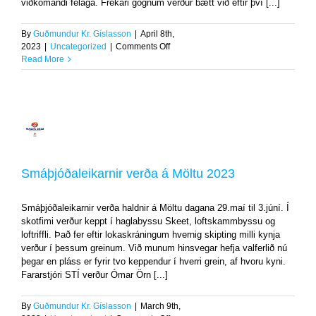
viðkomandi félaga. Frekari gögnum verður bætt við eftir því [...]
By
Guðmundur Kr. Gíslasson
|
April 8th,
on
2023
|
Uncategorized
|
Comments Off
SKOTÞING
Read More
2023
gögn
komin
á
netið
Smáþjóðaleikarnir
verða
á
Smáþjóðaleikarnir verða á Möltu 2023
Möltu
2023
Uncategorized
Smáþjóðaleikarnir verða haldnir á Möltu dagana 29.maí til 3.júní. Í
skotfimi verður keppt í haglabyssu Skeet, loftskammbyssu og
loftriffli. Það fer eftir lokaskráningum hvernig skipting milli kynja
verður í þessum greinum. Við munum hinsvegar hefja valferlið nú
þegar en pláss er fyrir tvo keppendur í hverri grein, af hvoru kyni.
Fararstjóri STÍ verður Ómar Örn [...]
By
Guðmundur Kr. Gíslasson
|
March 9th,