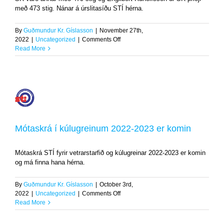
með 473 stig. Nánar á úrslitasíðu STÍ hérna.
By
Guðmundur Kr. Gíslasson
|
November 27th,
on
2022
|
Uncategorized
|
Comments Off
Landsmót
Read More
í
Grófri
skammbyssu
í
dag
Mótaskrá
í
kúlugreinum
2022-
Mótaskrá í kúlugreinum 2022-2023 er komin
2023
er
komin
Mótaskrá STÍ fyrir vetrarstarfið og kúlugreinar 2022-2023 er komin
Uncategorized
og má finna hana hérna.
By
Guðmundur Kr. Gíslasson
|
October 3rd,
on
2022
|
Uncategorized
|
Comments Off
Mótaskrá
Read More
í
kúlugreinum