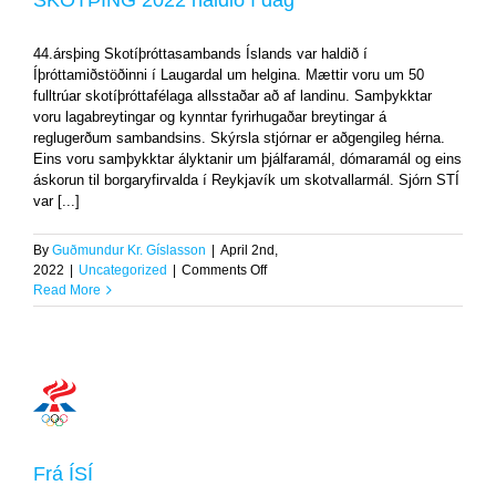
SKOTÞING 2022 haldið í dag
í
dag
44.ársþing Skotíþróttasambands Íslands var haldið í
Uncategorized
Íþróttamiðstöðinni í Laugardal um helgina. Mættir voru um 50
fulltrúar skotíþróttafélaga allsstaðar að af landinu. Samþykktar
voru lagabreytingar og kynntar fyrirhugaðar breytingar á
reglugerðum sambandsins. Skýrsla stjórnar er aðgengileg hérna.
Eins voru samþykktar ályktanir um þjálfaramál, dómaramál og eins
áskorun til borgaryfirvalda í Reykjavík um skotvallarmál. Sjórn STÍ
var [...]
By
Guðmundur Kr. Gíslasson
|
April 2nd,
on
2022
|
Uncategorized
|
Comments Off
SKOTÞING
Read More
2022
haldið
í
dag
Frá
ÍSÍ
Frá ÍSÍ
Uncategorized