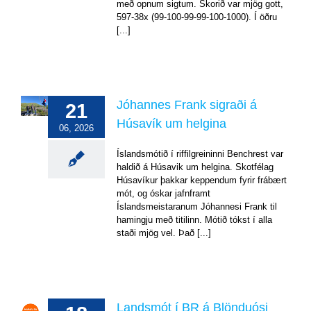
með opnum sigtum. Skorið var mjög gott,
og
597-38x (99-100-99-99-100-1000). Í öðru
úrslit
[...]
Jóhannes
Frank
Jóhannes Frank sigraði á
21
sigraði
Húsavík um helgina
á
06, 2026
Húsavík
um
Íslandsmótið í riffilgreininni Benchrest var
helgina
haldið á Húsavik um helgina. Skotfélag
Húsavíkur þakkar keppendum fyrir frábært
Mót
mót, og óskar jafnframt
og
Íslandsmeistaranum Jóhannesi Frank til
úrslit
hamingju með titilinn. Mótið tókst í alla
staði mjög vel. Það [...]
Landsmót í BR á Blönduósi
Landsmót