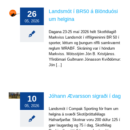
Landsmót
Landsmót í BR50 á Blönduósi
í
26
BR50
um helgina
05, 2026
á
Blönduósi
Dagana 23-25 maí 2026 hélt Skotfélagið
um
Markviss Landsmót í riffilgreininni BR 50 í
helgina
sporter, léttum og þungum riffli samkvæmt
Mót
reglum WRABF. Skráning var í höndum
og
Markviss. Mótsstjórn Jón B. Kristjánss.
úrslit
Yfirdómari Guðmann Jónasson Kviðdómur:
Jón [...]
Jóhann
Jóhann Ævarsson sigraði í dag
10
Ævarsson
sigraði
05, 2026
Landsmót í Compak Sporting fór fram um
í
helgina á svæði Skotíþróttafélags
dag
Hafnarfjarðar. Skotnar voru 200 dúfur 125 í
Mót
gær laugardag og 75 í dag, Skotfélag
og