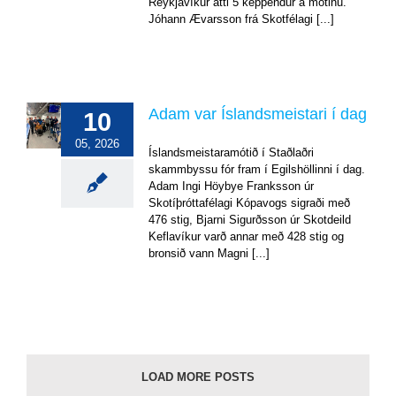
Reykjavíkur átti 5 keppendur á mótinu.
úrslit
Jóhann Ævarsson frá Skotfélagi [...]
Adam var Íslandsmeistari í dag
10
Adam
05, 2026
var
Íslandsmeistaramótið í Staðlaðri
Íslandsmeistari
skammbyssu fór fram í Egilshöllinni í dag.
í
Adam Ingi Höybye Franksson úr
dag
Skotíþróttafélagi Kópavogs sigraði með
476 stig, Bjarni Sigurðsson úr Skotdeild
Uncategorized
Keflavíkur varð annar með 428 stig og
bronsið vann Magni [...]
LOAD MORE POSTS