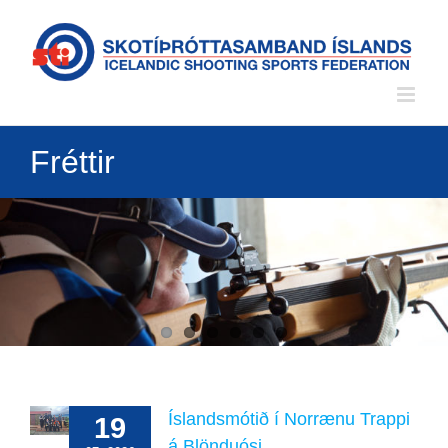
Skip
to
content
Fréttir
Íslandsmótið
Íslandsmótið í Norrænu Trappi
19
í
Norrænu
á Blönduósi