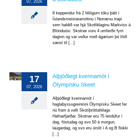
07, 2026
Trappi
á
8 keppendur frá 2 félögum tóku þátt í
Blönduósi
Íslandsmeistaramótinu í Norrænu trapi
Mót
sem haldið var hjá Skotfélaginu Markviss á
og
Blönduósi. Skotnar voru 4 umferðir fyrri
úrslit
daginn og var veður með ágætum þó lítið
sæist til [...]
Alþjóðlegt
Alþjóðlegt kvennamót í
17
kvennamót
í
Ólympísku Skeet
07, 2026
Ólympísku
Skeet
Alþjóðlegt kvennamót í
Erlend
haglabyssugreininni Ólympísku Skeet fer
mót
nú fram á velli Skotíþróttafélags
og
Hafnarfjarðar. Skotnar eru 75 leirdúfur í
úrslit
dag, föstudag og svo 50 á morgun,
laugardag, og svo eru úrslit í A og B flokki
[...]