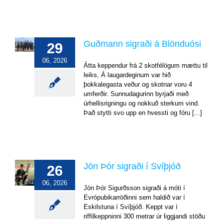
Guðmann sigraði á Blönduósi
29
Guðmann
sigraði
06, 2026
á
Átta keppendur frá 2 skotfélögum mættu til
Blönduósi
leiks, Á laugardeginum var hið
þokkalegasta veður og skotnar voru 4
Mót
umferðir. Sunnudagurinn byrjaði með
og
úrslit
úrhellisrigningu og nokkuð sterkum vind.
Það stytti svo upp en hvessti og fóru [...]
Jón
Jón Þór sigraði í Svíþjóð
26
Þór
06, 2026
sigraði
Jón Þór Sigurðsson sigraði á móti í
í
Evrópubikarröðinni sem haldið var í
Svíþjóð
Eskilstuna í Svíþjóð. Keppt var í
Erlend
riffilkeppninni 300 metrar úr liggjandi stöðu
mót