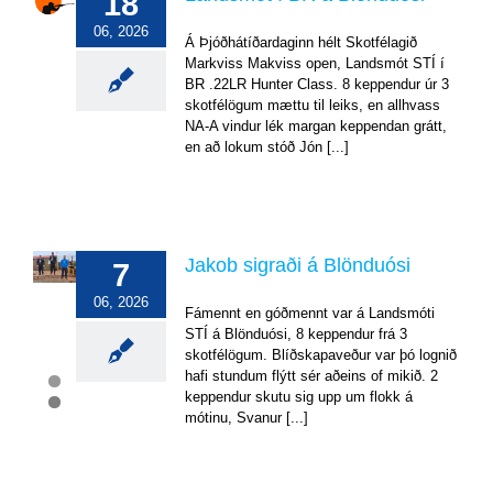
18
í
06, 2026
BR
Á Þjóðhátíðardaginn hélt Skotfélagið
á
Markviss Makviss open, Landsmót STÍ í
Blönduósi
BR .22LR Hunter Class. 8 keppendur úr 3
Mót
skotfélögum mættu til leiks, en allhvass
og
NA-A vindur lék margan keppendan grátt,
úrslit
en að lokum stóð Jón [...]
Jakob sigraði á Blönduósi
7
Jakob
sigraði
06, 2026
á
Fámennt en góðmennt var á Landsmóti
Blönduósi
STÍ á Blönduósi, 8 keppendur frá 3
skotfélögum. Blíðskapaveður var þó lognið
Mót
hafi stundum flýtt sér aðeins of mikið. 2
og
úrslit
keppendur skutu sig upp um flokk á
mótinu, Svanur [...]