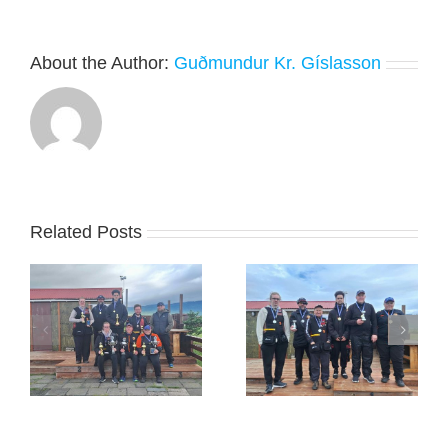
About the Author:
Guðmundur Kr. Gíslasson
Related Posts
Jóhannes Frank
Guðmann sigraði á
sigraði á Húsavík um
Blönduósi
helgina