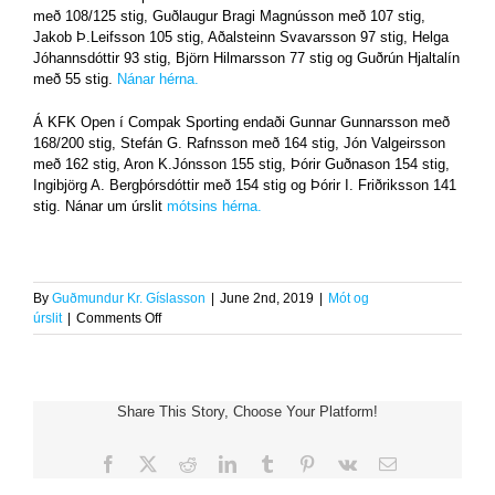
með 108/125 stig, Guðlaugur Bragi Magnússon með 107 stig,
Jakob Þ.Leifsson 105 stig, Aðalsteinn Svavarsson 97 stig, Helga
Jóhannsdóttir 93 stig, Björn Hilmarsson 77 stig og Guðrún Hjaltalín
með 55 stig.
Nánar hérna.
Á KFK Open í Compak Sporting endaði Gunnar Gunnarsson með
168/200 stig, Stefán G. Rafnsson með 164 stig, Jón Valgeirsson
með 162 stig, Aron K.Jónsson 155 stig, Þórir Guðnason 154 stig,
Ingibjörg A. Bergþórsdóttir með 154 stig og Þórir I. Friðriksson 141
stig. Nánar um úrslit
mótsins hérna.
By
Guðmundur Kr. Gíslasson
|
June 2nd, 2019
|
Mót og
on
úrslit
|
Comments Off
Úrslit
helgarinnar
að
berast
Share This Story, Choose Your Platform!
Facebook
X
Reddit
LinkedIn
Tumblr
Pinterest
Vk
Email