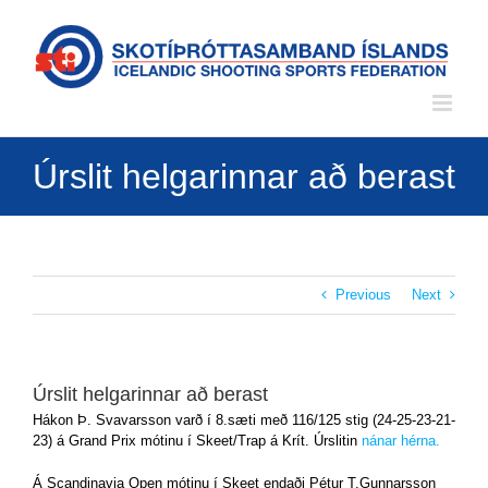
Skip
to
content
Úrslit helgarinnar að berast
Previous
Next
Úrslit helgarinnar að berast
Hákon Þ. Svavarsson varð í 8.sæti með 116/125 stig (24-25-23-21-
23) á Grand Prix mótinu í Skeet/Trap á Krít. Úrslitin
nánar hérna.
Á Scandinavia Open mótinu í Skeet endaði Pétur T.Gunnarsson