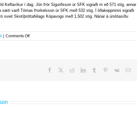
eild Keflavíkur í dag. Jón Þór Sigurðsson úr SFK sigraði m eð 571 stig, annar
a sæti varð Tómas Þorkelsson úr SFK með 532 stig. Í liðakeppninni sigraði
ti sveit Skotíþróttafélags Kópavogs með 1,502 stig. Nánar á úrslitasíðu
on
t
|
Comments Off
Íslandsmótið
í
300m
liggjandi
riffli
í
Facebook
X
Reddit
LinkedIn
Tumblr
Pinterest
Vk
Ema
dag
son