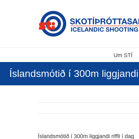
Skip
to
content
Um STÍ
Íslandsmótið í 300m liggjandi r
Íslandsmótið í 300m liggjandi riffli í dag