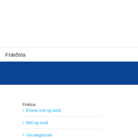
Fræðsla
Flokkar
Erlend mót og úrslit
Mót og úrslit
Uncategorized