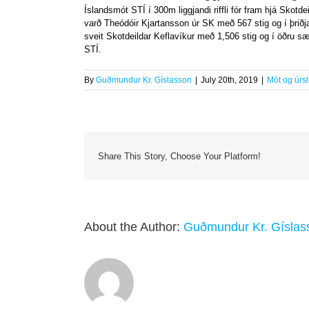
Íslandsmót STÍ í 300m liggjandi riffli fór fram hjá Skotd
varð Theódóir Kjartansson úr SK með 567 stig og í þriðj
sveit Skotdeildar Keflavíkur með 1,506 stig og í öðru sæ
STÍ.
By
Guðmundur Kr. Gíslasson
|
July 20th, 2019
|
Mót og úrsli
Share This Story, Choose Your Platform!
About the Author:
Guðmundur Kr. Gíslas