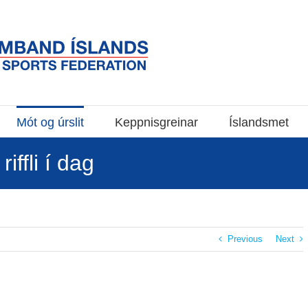
Mót og úrslit
Keppnisgreinar
Íslandsmet
iffli í dag
Previous
Next