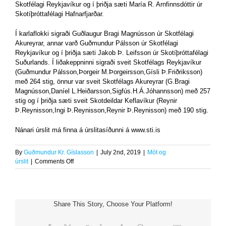
Skotfélagi Reykjavíkur og í þriðja sæti María R. Arnfinnsdóttir úr
Skotíþróttafélagi Hafnarfjarðar.
Í karlaflokki sigraði Guðlaugur Bragi Magnússon úr Skotfélagi
Akureyrar, annar varð Guðmundur Pálsson úr Skotfélagi
Reykjavíkur og í þriðja sæti Jakob Þ. Leifsson úr Skotíþróttafélagi
Suðurlands. Í liðakeppninni sigraði sveit Skotfélags Reykjavíkur
(Guðmundur Pálsson,Þorgeir M.Þorgeirsson,Gísli Þ.Friðriksson)
með 264 stig, önnur var sveit Skotfélags Akureyrar (G.Bragi
Magnússon,Daníel L.Heiðarsson,Sigfús.H.Á.Jóhannsson) með 257
stig og í þriðja sæti sveit Skotdeildar Keflavíkur (Reynir
Þ.Reynisson,Ingi Þ.Reynisson,Reynir Þ.Reynisson) með 190 stig.
Nánari úrslit má finna á úrslitasíðunni á www.sti.is
By
Guðmundur Kr. Gíslasson
|
July 2nd, 2019
|
Mót og
on
úrslit
|
Comments Off
Landsmót
í
skeet
á
Share This Story, Choose Your Platform!
Blönduósi