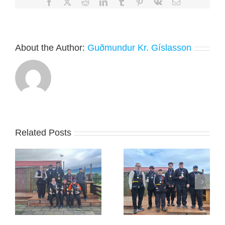
Facebook
X
Reddit
LinkedIn
Tumblr
Pinterest
Vk
Email
About the Author:
Guðmundur Kr. Gíslasson
Related Posts
Jóhannes Frank
Guðmann sigraði á
sigraði á Húsavík um
Blönduósi
helgina