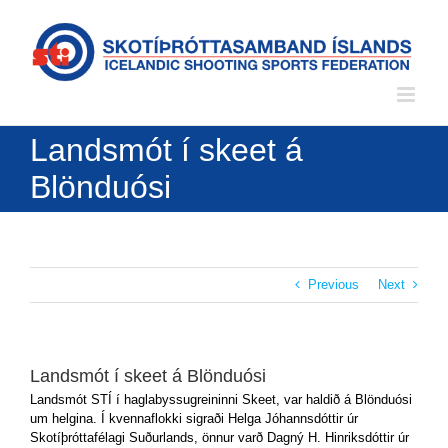
Skip
to
content
Landsmót í skeet á
Blönduósi
Previous
Next
Landsmót í skeet á Blönduósi
Landsmót STÍ í haglabyssugreininni Skeet, var haldið á Blönduósi
um helgina. Í kvennaflokki sigraði Helga Jóhannsdóttir úr
Skotíþróttafélagi Suðurlands, önnur varð Dagný H. Hinriksdóttir úr