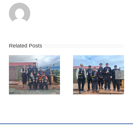
Related Posts
Jóhannes Frank
Guðmann sigraði á
sigraði á Húsavík um
Blönduósi
helgina