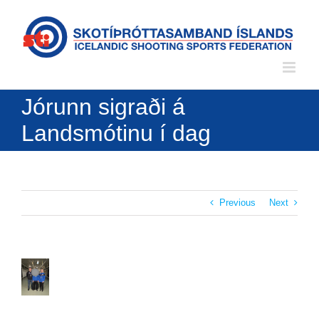
Skip
to
content
Jórunn sigraði á
Landsmótinu í dag
Previous
Next
View
Larger
Image