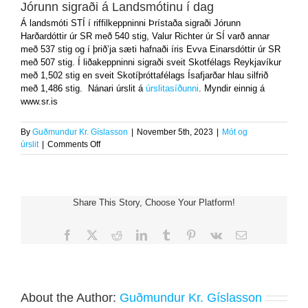
Jórunn sigraði á Landsmótinu í dag
Á landsmóti STÍ í riffilkeppninni Þrístaða sigraði Jórunn
Harðardóttir úr SR með 540 stig, Valur Richter úr SÍ varð annar
með 537 stig og í þrið’ja sæti hafnaði íris Evva Einarsdóttir úr SR
með 507 stig. Í liðakeppninni sigraði sveit Skotfélags Reykjavíkur
með 1,502 stig en sveit Skotíþróttafélags Ísafjarðar hlau silfrið
með 1,486 stig. Nánari úrslit á
úrslitasíðunni
. Myndir einnig á
www.sr.is
By
Guðmundur Kr. Gíslasson
|
November 5th, 2023
|
Mót og
on
úrslit
|
Comments Off
Jórunn
sigraði
á
Landsmótinu
Share This Story, Choose Your Platform!
í
dag
Facebook
X
Reddit
LinkedIn
Tumblr
Pinterest
Vk
Email
About the Author:
Guðmundur Kr. Gíslasson