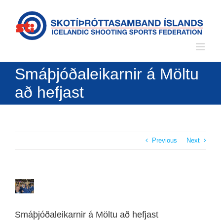
Skip
to
content
Smáþjóðaleikarnir á Möltu
að hefjast
Previous
Next
View
Larger
Image
Smáþjóðaleikarnir á Möltu að hefjast