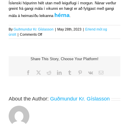
Íslenski hópurinn hélt utan með leiguflugi í morgun. Nánar verður
greint frá gangi mála í vikunni en hægt er að fylgjast með gangi
hérna
mála á heimasíðu leikanna
.
By
Guðmundur Kr. Gíslasson
|
May 28th, 2023
|
Erlend mót og
on
úrslit
|
Comments Off
Smáþjóðaleikarnir
á
Möltu
að
Share This Story, Choose Your Platform!
hefjast
Facebook
X
Reddit
LinkedIn
Tumblr
Pinterest
Vk
Email
About the Author:
Guðmundur Kr. Gíslasson