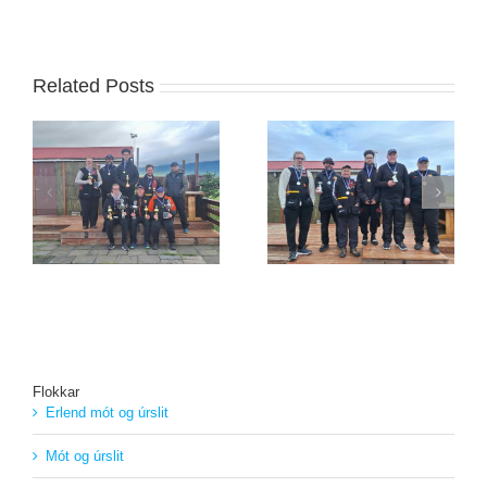
Related Posts
Jóhannes Frank
Guðmann sigraði á
sigraði á Húsavík um
Blönduósi
helgina
Flokkar
Erlend mót og úrslit
Mót og úrslit