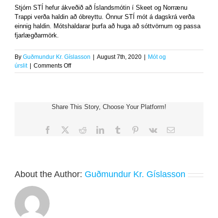
Stjórn STÍ hefur ákveðið að Íslandsmótin í Skeet og Norrænu
Trappi verða haldin að óbreyttu. Önnur STÍ mót á dagskrá verða
einnig haldin. Mótshaldarar þurfa að huga að sóttvörnum og passa
fjarlægðarmörk.
By
Guðmundur Kr. Gíslasson
|
August 7th, 2020
|
Mót og
on
úrslit
|
Comments Off
Íslandsmót
í
Skeet
og
Share This Story, Choose Your Platform!
Norrænu
Trappi
verða
Facebook
X
Reddit
LinkedIn
Tumblr
Pinterest
Vk
Email
haldin
About the Author:
Guðmundur Kr. Gíslasson