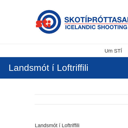
Skip
to
content
Um STÍ
Landsmót í Loftriffili
Landsmót í Loftriffili