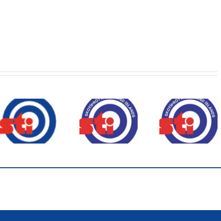
Námskeið
Skotíþróttamenn
Adam va
haglagreinar
ársins 2025
Íslandsmeis
18.apríl
hjá STÍ
í dag