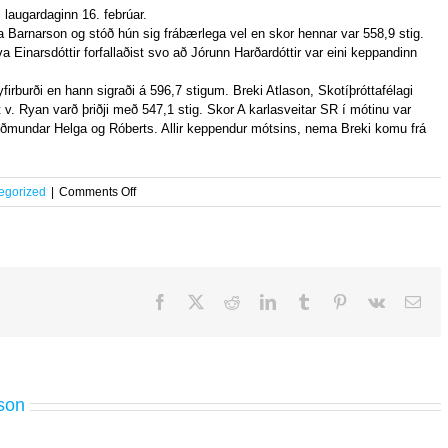
i laugardaginn 16. febrúar.
rla Barnarson og stóð hún sig frábærlega vel en skor hennar var 558,9 stig.
 Einarsdóttir forfallaðist svo að Jórunn Harðardóttir var eini keppandinn
firburði en hann sigraði á 596,7 stigum. Breki Atlason, Skotíþróttafélagi
. Ryan varð þriðji með 547,1 stig. Skor A karlasveitar SR í mótinu var
Guðmundar Helga og Róberts. Allir keppendur mótsins, nema Breki komu frá
on
egorized
|
Comments Off
Landsmót
í
Loftriffili
Facebook
X
Reddit
LinkedIn
Tumblr
Pinterest
Vk
Ema
son