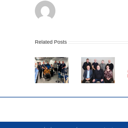
Related Posts
Stjórn STÍ
Skotþing 2026
Adam var
endurkjörin á
í
Íslandsmeistari
ársþinginu í
Íþróttamiðstöðinni
í dag
dag
í Laugardal