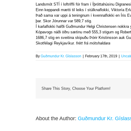
Landsmót STÍ í loftriffli fór fram í Íþróttahúsinu Digranes
Einn keppandi mætti til leiks í stúlknaflokki, Viktoría E
Það sama var uppi á teningnum í kvennaflokki en Íris Eva
þar. Skor Jórunnar var 589,7 stig.
Í karlaflokki hafði Guðmundur Helgi Christensen nokkra y
Kópavogs náði öðru sætinu með 555,3 stigum og Robert v
1686,7 stig en sveitina skipuðu Þórir Kristinsson auk 
Skotfélagi Reykjavíkur.
frétt frá mótshaldara
By
Guðmundur Kr. Gíslasson
|
February 17th, 2019
|
Uncat
Share This Story, Choose Your Platform!
About the Author:
Guðmundur Kr. Gíslas