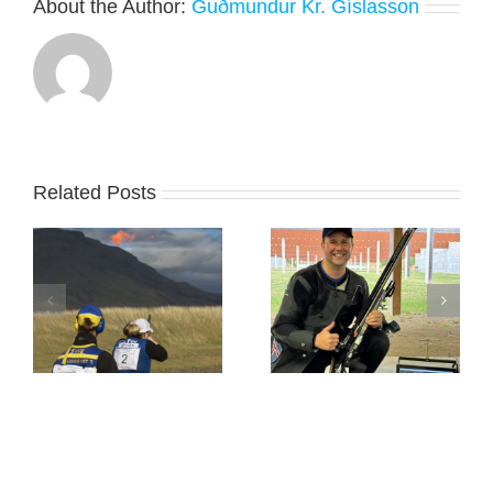
About the Author:
Guðmundur Kr. Gíslasson
Related Posts
 í
Jón Þór sigraði í
Evrópumeistaramótinu
Svíþjóð
í Króatíu lokið