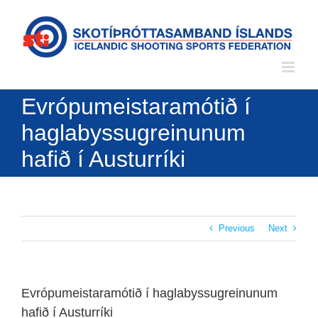
Skip
to
content
Evrópumeistaramótið í
haglabyssugreinunum
hafið í Austurríki
Previous
Next
Evrópumeistaramótið í haglabyssugreinunum
hafið í Austurríki