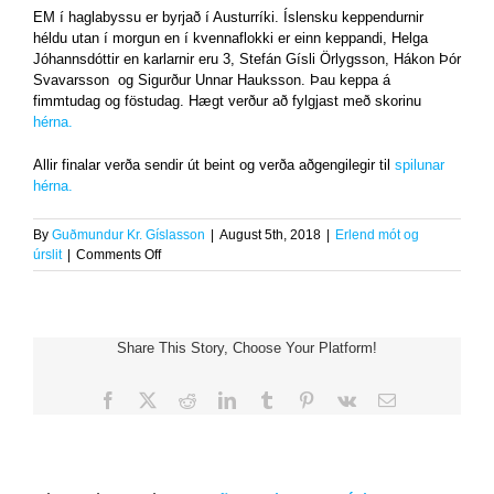
EM í haglabyssu er byrjað í Austurríki. Íslensku keppendurnir
héldu utan í morgun en í kvennaflokki er einn keppandi, Helga
Jóhannsdóttir en karlarnir eru 3, Stefán Gísli Örlygsson, Hákon Þór
Svavarsson og Sigurður Unnar Hauksson. Þau keppa á
fimmtudag og föstudag. Hægt verður að fylgjast með skorinu
hérna.
Allir finalar verða sendir út beint og verða aðgengilegir til
spilunar
hérna.
By
Guðmundur Kr. Gíslasson
|
August 5th, 2018
|
Erlend mót og
on
úrslit
|
Comments Off
Evrópumeistaramótið
í
haglabyssugreinunum
hafið
Share This Story, Choose Your Platform!
í
Austurríki
Facebook
X
Reddit
LinkedIn
Tumblr
Pinterest
Vk
Email