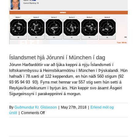
Íslandsmet hjá Jórunni í München í dag
Jórunn Harðardóttir var að ljúka keppni á nýju Íslandsmeti í
loftskammbyssu á Heimsbikarmótinu í München í Þýskalandi. Hún
hafnaði í 78.sæti af 122 keppendum, en hún náði 560 stigum (92
93 95 94 93
93). Fyrra met hennar var 557 stig sem hún setti á
Reykjavíkurleikunum í byrjun árs. Hún keppir svo ásamt Ásgeiri
Sigurgeirssyni í parakeppninni á morgun.
By
Guðmundur Kr. Gíslasson
|
May 27th, 2018
|
Erlend mót og
on
úrslit
|
Comments Off
Íslandsmet
hjá
Jórunni
í