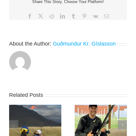
Share This Story, Choose Your Platform!
München
í
dag
Facebook
X
Reddit
LinkedIn
Tumblr
Pinterest
Vk
Email
About the Author:
Guðmundur Kr. Gíslasson
Related Posts
 í
Jón Þór sigraði í
Evrópumeistaramótinu
Svíþjóð
í Króatíu lokið