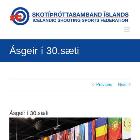
Skip
to
content
Ásgeir í 30.sæti
Previous
Next
Ásgeir í 30.sæti