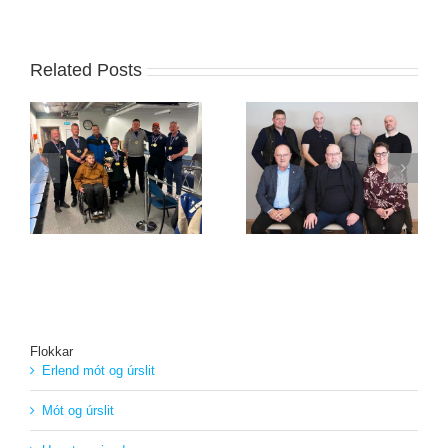
Related Posts
Skotþing 2026 í
Stjórn STÍ endurkjörin
Íþróttamiðstöðinni í
g
á ársþinginu í dag
Laugardal
Flokkar
Erlend mót og úrslit
Mót og úrslit