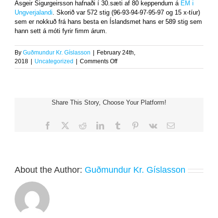
Ásgeir Sigurgeirsson hafnaði í 30.sæti af 80 keppendum á
EM i
Ungverjalandi
. Skorið var 572 stig (96-93-94-97-95-97 og 15 x-tíur)
sem er nokkuð frá hans besta en Íslandsmet hans er 589 stig sem
hann sett á móti fyrir fimm árum.
By
Guðmundur Kr. Gíslasson
|
February 24th,
on
2018
|
Uncategorized
|
Comments Off
Ásgeir
í
30.sæti
Share This Story, Choose Your Platform!
Facebook
X
Reddit
LinkedIn
Tumblr
Pinterest
Vk
Email
About the Author:
Guðmundur Kr. Gíslasson