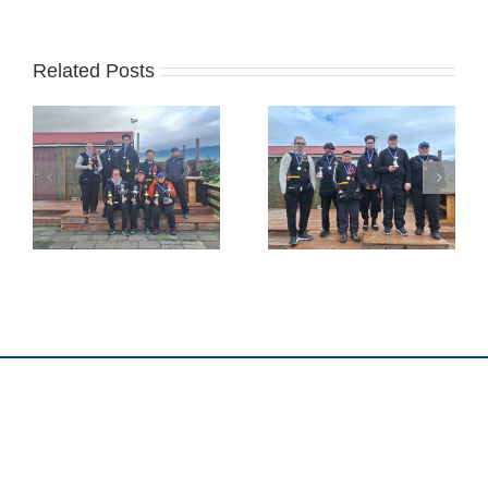
Related Posts
Jóhannes Frank
Guðmann sigraði á
sigraði á Húsavík um
Blönduósi
helgina