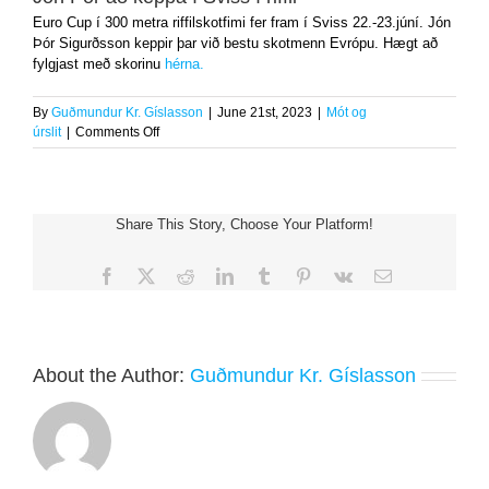
Euro Cup í 300 metra riffilskotfimi fer fram í Sviss 22.-23.júní. Jón
Þór Sigurðsson keppir þar við bestu skotmenn Evrópu. Hægt að
fylgjast með skorinu
hérna.
By
Guðmundur Kr. Gíslasson
|
June 21st, 2023
|
Mót og
on
úrslit
|
Comments Off
Jón
Þór
að
keppa
Share This Story, Choose Your Platform!
í
Sviss
í
Facebook
X
Reddit
LinkedIn
Tumblr
Pinterest
Vk
Email
riffli
About the Author:
Guðmundur Kr. Gíslasson