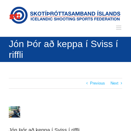
Skip
to
content
Jón Þór að keppa í Sviss í
riffli
Previous
Next
View
Larger
Image
Jón Þór að keppa í Sviss í riffli