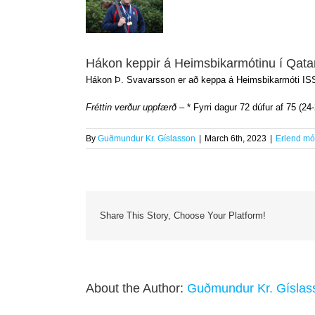
Larger
Image
Hákon keppir á Heimsbikarmótinu í Qata
Hákon Þ. Svavarsson er að keppa á Heimsbikarmóti ISSF
Fréttin verður uppfærð
– * Fyrri dagur 72 dúfur af 75 (2
By
Guðmundur Kr. Gíslasson
|
March 6th, 2023
|
Erlend mót
Share This Story, Choose Your Platform!
About the Author:
Guðmundur Kr. Gíslas