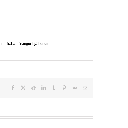
dum, frábær árangur hjá honum.
Facebook
X
Reddit
LinkedIn
Tumblr
Pinterest
Vk
Email