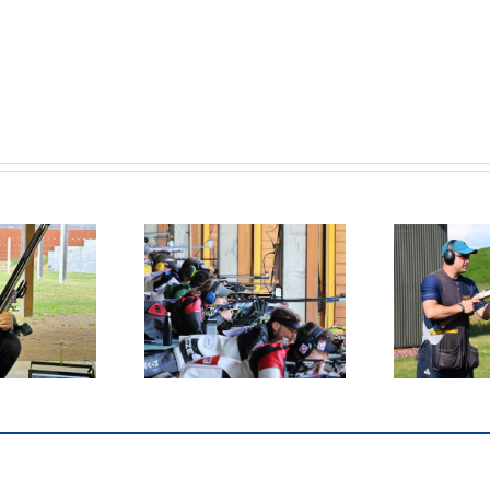
pumeistaramótinu í
Heimsbikarmót í
Króatíu lokið
Kazakhstan
Ís