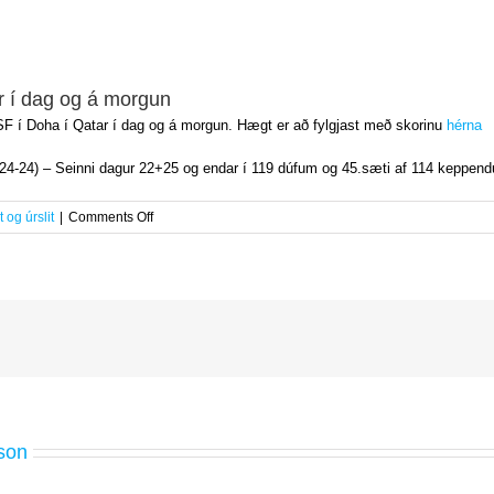
r í dag og á morgun
 í Doha í Qatar í dag og á morgun. Hægt er að fylgjast með skorinu
hérna
4-24-24) – Seinni dagur 22+25 og endar í 119 dúfum og 45.sæti af 114 keppen
on
 og úrslit
|
Comments Off
Hákon
keppir
á
Heimsbikarmótinu
í
Qatar
í
dag
og
á
morgun
son