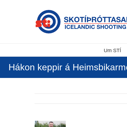
Skip
to
content
Um STÍ
Hákon keppir á Heimsbikarmó
View