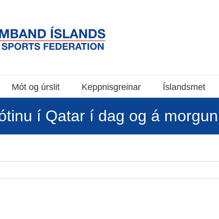
Mót og úrslit
Keppnisgreinar
Íslandsmet
tinu í Qatar í dag og á morgun