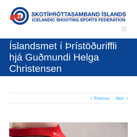
Skip
to
content
Íslandsmet í Þrístöðuriffli
hjá Guðmundi Helga
Christensen
Previous
Next