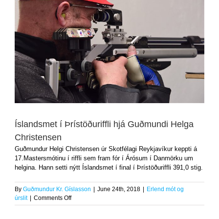
Íslandsmet í Þrístöðuriffli hjá Guðmundi Helga
Christensen
Guðmundur Helgi Christensen úr Skotfélagi Reykjavíkur keppti á
17.Mastersmótinu í riffli sem fram fór í Árósum í Danmörku um
helgina. Hann setti nýtt Íslandsmet í final í Þrístöðuriffli 391,0 stig.
By
Guðmundur Kr. Gíslasson
|
June 24th, 2018
|
Erlend mót og
on
úrslit
|
Comments Off
Íslandsmet
í