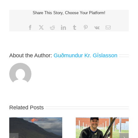
Þrístöðuriffli
hjá
Share This Story, Choose Your Platform!
Guðmundi
Helga
Christensen
Facebook
X
Reddit
LinkedIn
Tumblr
Pinterest
Vk
Email
About the Author:
Guðmundur Kr. Gíslasson
Related Posts