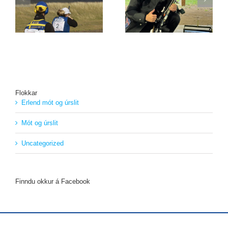
 í
Jón Þór sigraði í
Evrópumeistaramótinu
Svíþjóð
í Króatíu lokið
Flokkar
Erlend mót og úrslit
Mót og úrslit
Uncategorized
Finndu okkur á Facebook