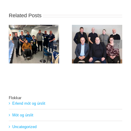
Related Posts
Skotþing 2026 í
Stjórn STÍ endurkjörin
Íþróttamiðstöðinni í
g
á ársþinginu í dag
Laugardal
Flokkar
Erlend mót og úrslit
Mót og úrslit
Uncategorized