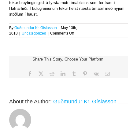
tekur breytingin gildi á fyrsta móti tímabilsins sem fer fram í
Hafnarfirði. Í kúlugreinunum tekur hefst næsta tímabil með nýjum
stöðlum í haust.
By
Guðmundur Kr. Gíslasson
|
May 13th,
on
2018
|
Uncategorized
|
Comments Off
Flokkastaðall
kvenna
breytist
í
Share This Story, Choose Your Platform!
dag
Facebook
X
Reddit
LinkedIn
Tumblr
Pinterest
Vk
Email
About the Author:
Guðmundur Kr. Gíslasson