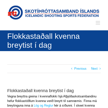
Skip
to
content
Flokkastaðall kvenna
breytist í dag
Previous
Next
Flokkastaðall kvenna breytist í dag
Vegna breyttra greina í kvennaflokki hjá Alþjóðaskotsambandinu
hefur flokkastöðlum kvenna verið breytt til samræmis. Finna má
breytinguna inna á
Lög og Reglur
hér á síðunni. Í skeet kvenna