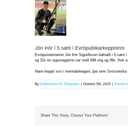
Larger
Image
Jón Þór í 5.sæti í Evrópubikarkeppninni
Evrópumeistarinn Jón Þór Sigurðsson hafnaði í 5.sæti í
og 32x en sigurvegarinn var með 598 stig og 39x. Þeir sem
Hann keppti svo í tvenndarkeppni, þar sem Svissneska k
By
Guðmundur Kr. Gíslasson
|
October 5th, 2025
|
Erlend m
Share This Story, Choose Your Platform!