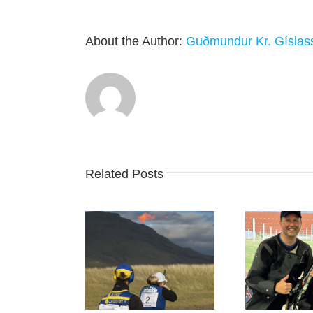
About the Author:
Guðmundur Kr. Gíslas
Related Posts
legt kvennamót í
Evró
Jón Þór sigraði í Svíþjóð
mpísku Skeet