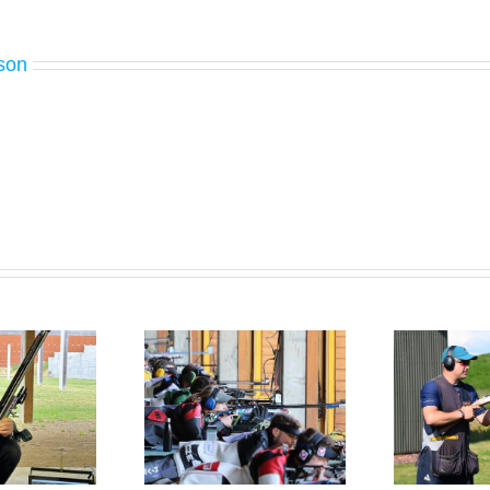
son
pumeistaramótinu í
Heimsbikarmót í
Króatíu lokið
Kazakhstan
Ís