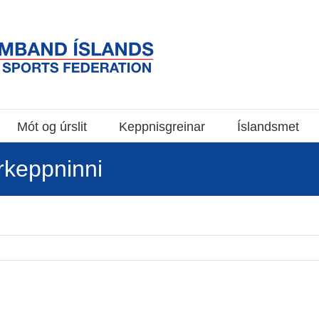
Mót og úrslit
Keppnisgreinar
Íslandsmet
rkeppninni