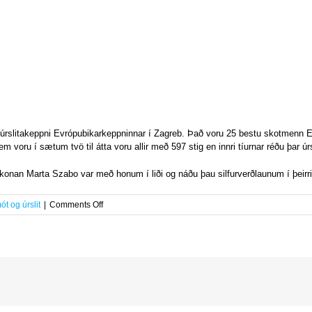
 úrslitakeppni Evrópubikarkeppninnar í Zagreb. Það voru 25 bestu skotmenn E
 voru í sætum tvö til átta voru allir með 597 stig en innri tíurnar réðu þar úr
onan Marta Szabo var með honum í liði og náðu þau silfurverðlaunum í þeirri
on
ót og úrslit
|
Comments Off
Jón
Þór
í
5.sæti
í
Evrópubikarkeppninni