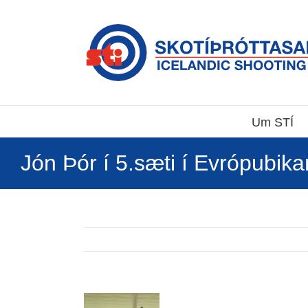
Skip
to
content
Um STÍ
Jón Þór í 5.sæti í Evrópubika
View