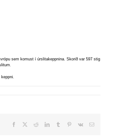
vrópu sem komust í úrslitakeppnina. Skorið var 597 stig
slitum.
 keppni.
Facebook
X
Reddit
LinkedIn
Tumblr
Pinterest
Vk
Email