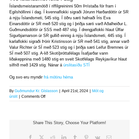
Íslandsmeistaramótið í riffilgreininni 50m Þrístaða fór fram í
Egilshöllinni í dag. Í kvennaflokki sigraði Jórunn Harðardóttir úr SR
á nýju Íslandsmeti, 545 stig. Í öðru sæti hafnaði Íris Eva
Einarsdóttir úr SR með 520 stig og í þriðja sæti varð Aðalheiður L.
Guðmundsdóttir úr SSS með 487 stig. Í drengjaflokki hlaut Úlfar
Sigurbjarnarson úr SR gullið einnig á nýju Íslandsmeti, 445 stig. Í
karlaflokki sigraði Þórir Kristinsson úr SR með 541 stig, annar varð
Valur Richter úr SÍ með 523 stig og í þriðja sæti Leifur Bremnes úr
SÍ með 507 stig. A-lið Skotíþróttafélags Ísafjarðar vann
liðakeppnina með 1480 stig en sveit Skotfélags Reykjavíkur hlaut
silfrið með 1429 stig. Nánar á
úrslitasíðu STÍ
Og svo eru myndir
frá mótinu hérna
By
Guðmundur Kr. Gíslasson
|
April 21st, 2024
|
Mót og
on
úrslit
|
Comments Off
Tvö
Íslandsmet
féllu
í
Share This Story, Choose Your Platform!
dag
Facebook
X
Reddit
LinkedIn
Tumblr
Pinterest
Vk
Email