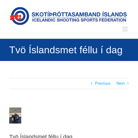
Skip
to
content
Tvö Íslandsmet féllu í dag
Previous
Next
View
Larger
Image
Tvö Íslandsmet féllu í dag