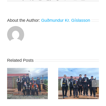
About the Author:
Guðmundur Kr. Gíslasson
Related Posts
Jóhannes Frank
Guðmann sigraði á
sigraði á Húsavík um
Blönduósi
helgina