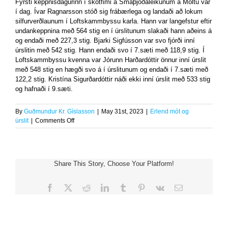
Fyrsti keppnisdagurinn í skotfimi á Smáþjóðaleikunum á Möltu var
í dag. Ívar Ragnarsson stóð sig frábærlega og landaði að lokum
silfurverðlaunum í Loftskammbyssu karla. Hann var langefstur eftir
undankeppnina með 564 stig en í úrslitunum slakaði hann aðeins á
og endaði með 227,3 stig. Bjarki Sigfússon var svo fjórði inní
úrslitin með 542 stig. Hann endaði svo í 7.sæti með 118,9 stig. Í
Loftskammbyssu kvenna var Jórunn Harðardóttir önnur inní úrslit
með 548 stig en hægði svo á í úrslitunum og endaði í 7.sæti með
122,2 stig. Kristína Sigurðardóttir náði ekki inní úrslit með 533 stig
og hafnaði í 9.sæti.
By
Guðmundur Kr. Gíslasson
|
May 31st, 2023
|
Erlend mót og
on
úrslit
|
Comments Off
Ívar
með
silfur
í
Share This Story, Choose Your Platform!
dag
á
Smáþjóðaleikunum
Facebook
X
Reddit
LinkedIn
Tumblr
Pinterest
Vk
Email