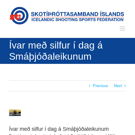
Skip
to
content
Ívar með silfur í dag á
Smáþjóðaleikunum
Previous
Next
View
Larger
Image
Ívar með silfur í dag á Smáþjóðaleikunum