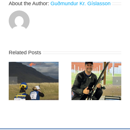
About the Author:
Guðmundur Kr. Gíslasson
Related Posts
 í
Jón Þór sigraði í
Evrópumeistaramótinu
Svíþjóð
í Króatíu lokið