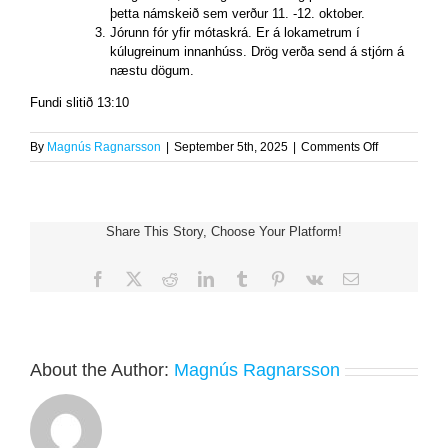
þetta námskeið sem verður 11. -12. oktober.
Jórunn fór yfir mótaskrá. Er á lokametrum í
kúlugreinum innanhúss. Drög verða send á stjórn á
næstu dögum.
Fundi slitið 13:10
on
By
Magnús Ragnarsson
|
September 5th, 2025
|
Comments Off
Stjórnarfund
05.09.2025
Share This Story, Choose Your Platform!
Facebook
X
Reddit
LinkedIn
Tumblr
Pinterest
Vk
Email
About the Author:
Magnús Ragnarsson