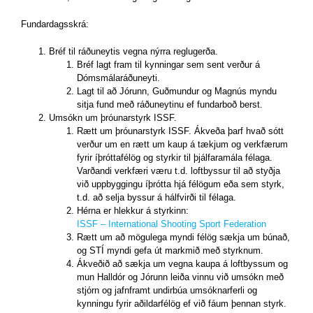
Fundardagsskrá:
Bréf til ráðuneytis vegna nýrra reglugerða.
Bréf lagt fram til kynningar sem sent verður á
Dómsmálaráðuneyti.
Lagt til að Jórunn, Guðmundur og Magnús myndu
sitja fund með ráðuneytinu ef fundarboð berst.
Umsókn um þróunarstyrk ISSF.
Rætt um þróunarstyrk ISSF. Ákveða þarf hvað sótt
verður um en rætt um kaup á tækjum og verkfærum
fyrir íþróttafélög og styrkir til þjálfaramála félaga.
Varðandi verkfæri væru t.d. loftbyssur til að styðja
við uppbyggingu íþrótta hjá félögum eða sem styrk,
t.d. að selja byssur á hálfvirði til félaga.
Hérna er hlekkur á styrkinn:
ISSF – International Shooting Sport Federation
Rætt um að mögulega myndi félög sækja um búnað,
og STÍ myndi gefa út markmið með styrknum.
Ákveðið að sækja um vegna kaupa á loftbyssum og
mun Halldór og Jórunn leiða vinnu við umsókn með
stjórn og jafnframt undirbúa umsóknarferli og
kynningu fyrir aðildarfélög ef við fáum þennan styrk.